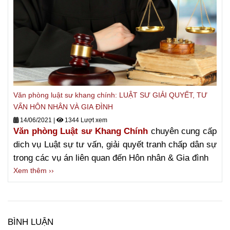
Văn phòng luật sư khang chính: LUẬT SƯ GIẢI QUYẾT, TƯ
VẤN HÔN NHÂN VÀ GIA ĐÌNH
14/06/2021
|
1344 Lượt xem
Văn phòng Luật sư Khang Chính
chuyên cung cấp
dich vụ Luật sự tư vấn, giải quyết tranh chấp dân sự
trong các vụ án liên quan đến Hôn nhân & Gia đình
Xem thêm ››
BÌNH LUẬN