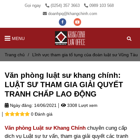
Gọi ngay
(0254) 357 3663
0989 103 568
doanhpq@khangchinh.com
MENU
Trang chủ
/
Lĩnh vực tham gia tố tụng của đoàn luật sư Vũng Tàu
Văn phòng luật sư khang chính:
LUẬT SƯ THAM GIA GIẢI QUYẾT
TRANH CHẤP LAO ĐỘNG
Ngày đăng:
14/06/2021
3308 Lượt xem
0 Đánh giá
Văn phòng Luật sư Khang Chính
chuyên cung cấp
dich vụ Luật sự tư vấn, tham gia giải quyết các tranh