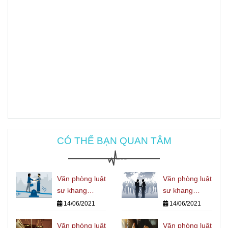
CÓ THỂ BẠN QUAN TÂM
Văn phòng luật
Văn phòng luật
sư khang
sư khang
chính: LUẬT
chính: LUẬT
14/06/2021
14/06/2021
SƯ THAM GIA
SƯ GIẢI
GIẢI QUYẾT
Văn phòng luật
QUYẾT
Văn phòng luật