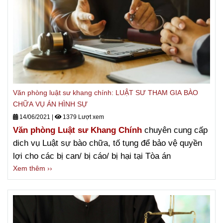
Văn phòng luật sư khang chính: LUẬT SƯ THAM GIA BÀO
CHỮA VỤ ÁN HÌNH SỰ
14/06/2021
|
1379 Lượt xem
Văn phòng Luật sư Khang Chính
chuyên cung cấp
dich vụ Luật sự bào chữa, tố tụng để bảo vệ quyền
lợi cho các bị can/ bị cáo/ bị hại tại Tòa án
Xem thêm ››