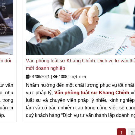
n đổi
Văn phòng luật sư Khang Chính: Dịch vụ tư vấn th
mới doanh nghiệp
01/06/2021
|
1008 Lượt xem
tư vấn
Nhằm hướng đến một chất lượng phục vụ tốt nhất t
ọi nhu
vực pháp lý,
V
ăn phòng luật sư Khang Chính
v
 trong
luật sư và chuyên viên pháp lý nhiều kinh nghiệp
ản trị
tâm và có trách nhiệm cao trong công việc sẽ cun
ệp.
quý khách hàng “Dịch vụ tư vấn thành lập doanh ng
1
2