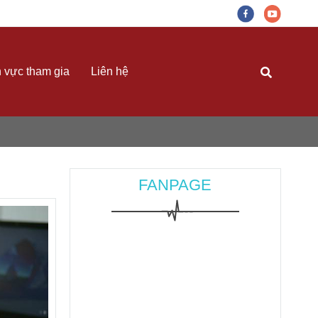
h vực tham gia
Liên hệ
FANPAGE