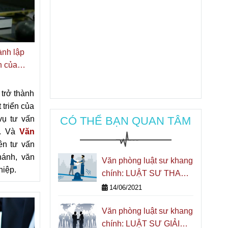
ành lập
h của
 trở thành
 triển của
CÓ THỂ BẠN QUAN TÂM
vụ tư vấn
. Và
Văn
yên tư vấn
hánh, văn
Văn phòng luật sư khang
hiệp.
chính: LUẬT SƯ THAM
GIA GIẢI QUYẾT
14/06/2021
TRANH CHẤP LAO
Văn phòng luật sư khang
ĐỘNG
chính: LUẬT SƯ GIẢI