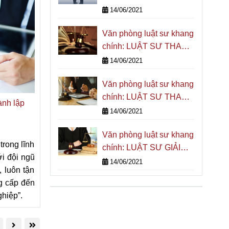
QUYẾT TRANH CHẤP
14/06/2021
VỀ THƯƠNG MẠI
Văn phòng luật sư khang
chính: LUẬT SƯ THAM
GIA GIẢI QUYẾT
14/06/2021
TRANH CHẤP NHÀ
Văn phòng luật sư khang
ĐẤT
chính: LUẬT SƯ THAM
ành lập
GIA BÀO CHỮA VỤ ÁN
14/06/2021
HÌNH SỰ
Văn phòng luật sư khang
rong lĩnh
chính: LUẬT SƯ GIẢI
ới đội ngũ
QUYẾT, TƯ VẤN HÔN
14/06/2021
, luôn tận
NHÂN VÀ GIA ĐÌNH
g cấp đến
hiệp”.