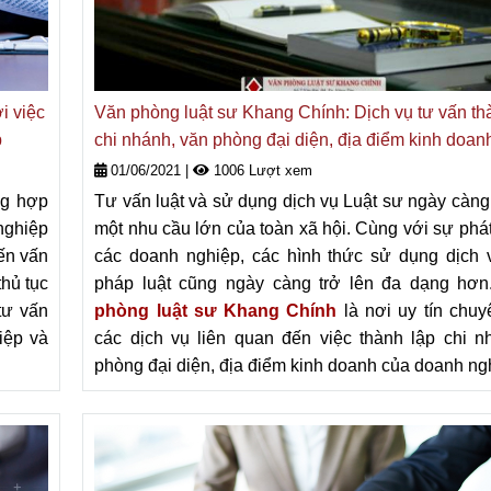
i việc
Văn phòng luật sư Khang Chính: Dịch vụ tư vấn th
p
chi nhánh, văn phòng đại diện, địa điểm kinh doan
doanh nghiệp
01/06/2021
|
1006 Lượt xem
ng hợp
Tư vấn luật và sử dụng dịch vụ Luật sư ngày càng
nghiệp
một nhu cầu lớn của toàn xã hội. Cùng với sự phát
ến vấn
các doanh nghiệp, các hình thức sử dụng dịch 
hủ tục
pháp luật cũng ngày càng trở lên đa dạng hơn
 tư vấn
phòng luật sư Khang Chính
là nơi uy tín chu
iệp và
các dịch vụ liên quan đến
việc thành lập chi n
phòng đại diện, địa điểm kinh doanh của doanh ng