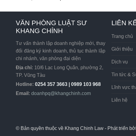
VĂN PHÒNG LUẬT SƯ
LIÊN K
KHANG CHÍNH
Trang chủ
Tư vấn thành lập doanh nghiệp mới, thay
Giới thiệu
đổi đăng ký kinh doanh, thủ tục thành lập
chi nhánh, văn phòng đại diện
Dịch vụ
Địa chỉ:
10/6 Lạc Long Quân, phường 2,
Tin tức & S
TP. Vũng Tàu
Hotline:
0254 357 3663 | 0989 103 968
Lĩnh vực t
Email:
doanhpq@khangchinh.com
Liên hệ
© Bản quyền thuộc về Khang Chinh Law - Phát triển bở