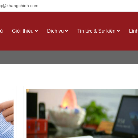
q@khangchinh.com
hủ
Giới thiệu
Dịch vụ
Tin tức & Sự kiện
Lĩn