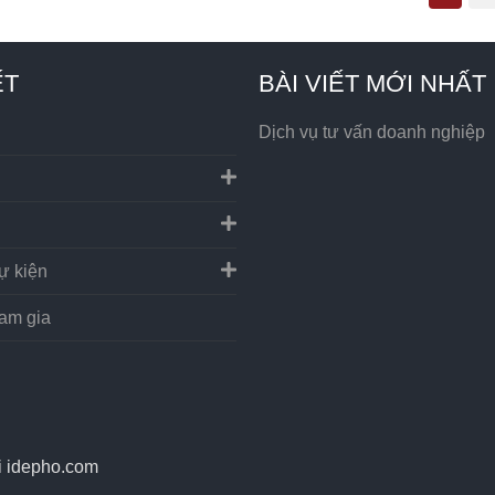
ẾT
BÀI VIẾT MỚI NHẤT
Dịch vụ tư vấn doanh nghiệp
ự kiện
ham gia
i
idepho.com