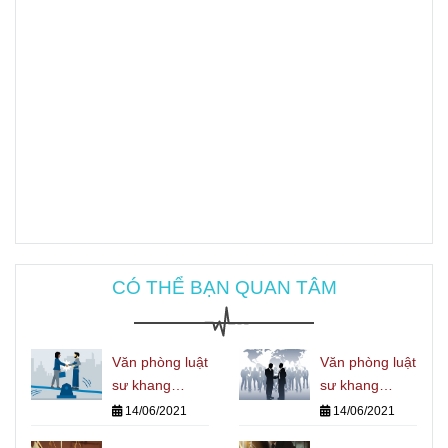
CÓ THỂ BẠN QUAN TÂM
Văn phòng luật
Văn phòng luật
sư khang
sư khang
chính: LUẬT
chính: LUẬT
14/06/2021
14/06/2021
SƯ THAM GIA
SƯ GIẢI